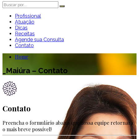
Profissional
Atuação
Dicas
Receitas
Agende sua Consulta
Contato
Home
_Maiúra – Contato
Contato
Preencha o formulário abaixo que nossa equipe retornará
o mais breve possível!