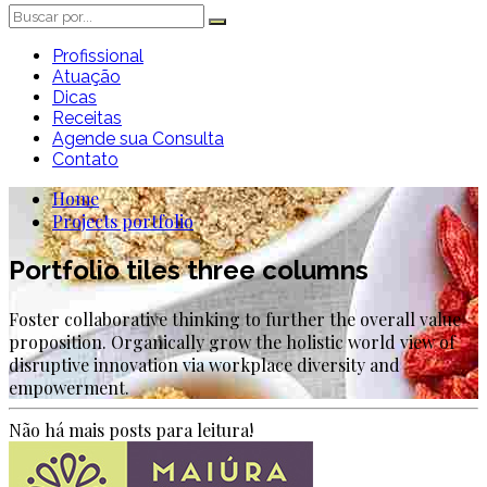
Profissional
Atuação
Dicas
Receitas
Agende sua Consulta
Contato
Home
Projects portfolio
Portfolio tiles three columns
Foster collaborative thinking to further the overall value
proposition. Organically grow the holistic world view of
disruptive innovation via workplace diversity and
empowerment.
Não há mais posts para leitura!