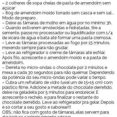
– 2 colheres de sopa cheias de pasta de amendoim sem
açúcar
– 80g de amendoim moído torrado sem casca e sem sal .
Modo de preparo .
– Deixe as tâmaras de molho em água por no mínimo 3h.
– Quando estiverem amolecidas e hidratadas, tire a
semente, passe no processador ou liquidificador com 1/4
de xícara de água e bata até formar uma pasta cremosa.
– Leve as tâmaras processadas ao fogo por 15 minutos,
mexendo sempre para não grudar.
– Leve ao refrigerador o creme de tâmaras até esfriar.
Após frio, acrescente o amendoim moído e a pasta de
amendoim.
– Derreta no micro-ondas o chocolate por 2 minutos e
mexa a cada 30 segundos para não queimar. Dependendo
da potência do seu micro-ondas pode variar o tempo.
– Cubra um refratário de vidro (usei um de 15×15 cm) com
plástico filme. Adicione a metade do chocolate derretido,
deixe na geladeira por 5 minutos para endurecer. E
acrescente o recheio, e para finalizar o restante do
chocolate derretido. Leve ao refrigerador pra gelar. Depois
é só cortar a seu gosto e saborear!!!
OBS.: não fica com gosto de tâmaras…elas servem para