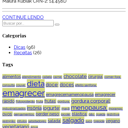
Maiúra Kubiak CRN-2: 14.458D
CONTINUE LENDO
Categorias
Dicas
(96)
Receitas
(26)
Tags
chocolate
alimentos
cirurgia;
atendimento
cabelo
carne;
comer fora;
dieta
doce;
doces
consulta
couve;
efeito sanfona;
emagrecer
emagrecernamenopausa
emagrecer
gordura corporal;
rápido
frutas;
Fotoproteção
fruta
gordura;
menopausa;
insônia
iogurte;
industrializados
maçã
morango;
ovos;
perder peso;
plástica;
pensamentos;
picolé;
pão;
queda
restritiva
salgado
salada;
vegano
restrição;
rótulos
sabotadores;
suco
tireoide
vegetariano
água