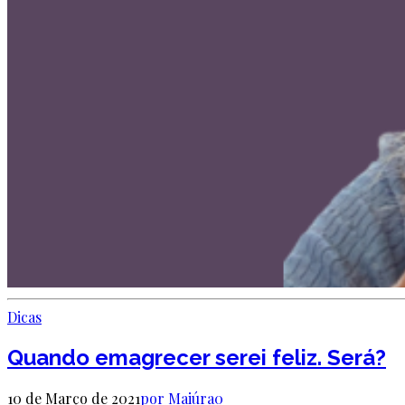
Dicas
Quando emagrecer serei feliz. Será?
10 de Março de 2021
por Maiúra
0