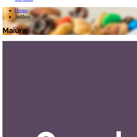
Home
Author
Maiúra