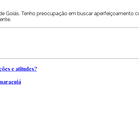
ca de Goiás. Tenho preocupação em buscar aperfeiçoamento co
ente.
ões e atitudes?
 maracujá