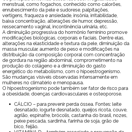
menstrual, como fogachos, conhecido como calorões,
enrubescimento da pele e sudorese, palpitações,
vertigens, fraqueza e ansiedade, insônia, irritabilidade,
baixa concentração, alterações de humor, depressão,
ressecamento vaginal, incontinência urinária, etc.
A diminuição progressiva do hormônio feminino promove
modificações biológicas, corporais e faciais. Dentre elas,
alterações na elasticidade e textura da pele, diminuição da
massa muscular, aumento de peso e modificações na
distribuição da composição corporal com concentração
de gordura na região abdominal, comprometimento na
produção do colágeno e a diminuição do gasto
energético do metabolismo, com o hipoestrogenismo.
São mudanças visíveis observadas intensamente em
mulheres no climatério e menopausa.
O hipoestrogenismo pode também ser fator de risco para
a obesidade, doenças cardiovasculares e osteoporose.
CÁLCIO – para prevenir perda óssea. Fontes: leite
desnatado, iogurte desnatado, queijos ricota, couve,
agrião, espinafre, brócolis, castanha do brasil, nozes,
peixe pescada, sardinha, farinha de soja, grão de
bico, feijão.