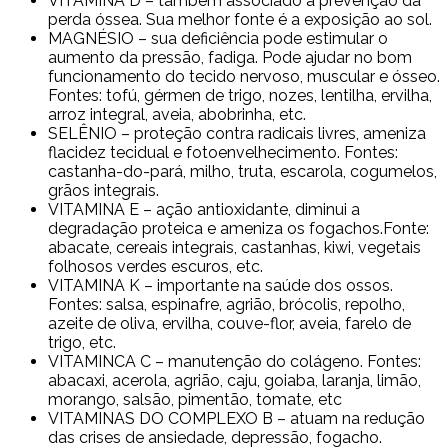
VITAMINA D – também associado a prevenção da
perda óssea. Sua melhor fonte é a exposição ao sol.
MAGNÉSIO – sua deficiência pode estimular o
aumento da pressão, fadiga. Pode ajudar no bom
funcionamento do tecido nervoso, muscular e ósseo.
Fontes: tofú, gérmen de trigo, nozes, lentilha, ervilha,
arroz integral, aveia, abobrinha, etc.
SELÊNIO – proteção contra radicais livres, ameniza
flacidez tecidual e fotoenvelhecimento. Fontes:
castanha-do-pará, milho, truta, escarola, cogumelos,
grãos integrais.
VITAMINA E – ação antioxidante, diminui a
degradação proteica e ameniza os fogachos.Fonte:
abacate, cereais integrais, castanhas, kiwi, vegetais
folhosos verdes escuros, etc.
VITAMINA K – importante na saúde dos ossos.
Fontes: salsa, espinafre, agrião, brócolis, repolho,
azeite de oliva, ervilha, couve-flor, aveia, farelo de
trigo, etc.
VITAMINCA C – manutenção do colágeno. Fontes:
abacaxi, acerola, agrião, caju, goiaba, laranja, limão,
morango, salsão, pimentão, tomate, etc
VITAMINAS DO COMPLEXO B – atuam na redução
das crises de ansiedade, depressão, fogacho.