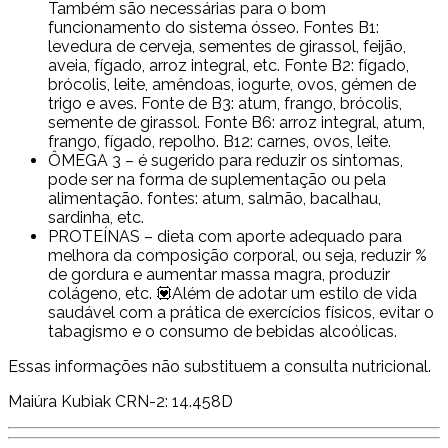
Também são necessárias para o bom
funcionamento do sistema ósseo. Fontes B1:
levedura de cerveja, sementes de girassol, feijão,
aveia, fígado, arroz integral, etc. Fonte B2: fígado,
brócolis, leite, amêndoas, iogurte, ovos, gémen de
trigo e aves. Fonte de B3: atum, frango, brócolis,
semente de girassol. Fonte B6: arroz integral, atum,
frango, fígado, repolho. B12: carnes, ovos, leite.
ÔMEGA 3 – é sugerido para reduzir os sintomas,
pode ser na forma de suplementação ou pela
alimentação. fontes: atum, salmão, bacalhau,
sardinha, etc.
PROTEÍNAS – dieta com aporte adequado para
melhora da composição corporal, ou seja, reduzir %
de gordura e aumentar massa magra, produzir
colágeno, etc. 💟Além de adotar um estilo de vida
saudável com a prática de exercícios físicos, evitar o
tabagismo e o consumo de bebidas alcoólicas.
Essas informações não substituem a consulta nutricional.
Maiúra Kubiak CRN-2: 14.458D