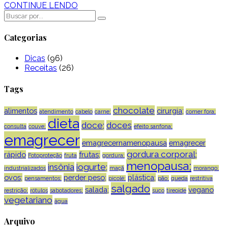
CONTINUE LENDO
Categorias
Dicas
(96)
Receitas
(26)
Tags
chocolate
alimentos
cirurgia;
atendimento
cabelo
carne;
comer fora;
dieta
doce;
doces
consulta
couve;
efeito sanfona;
emagrecer
emagrecernamenopausa
emagrecer
gordura corporal;
rápido
frutas;
Fotoproteção
fruta
gordura;
menopausa;
insônia
iogurte;
industrializados
maçã
morango;
ovos;
perder peso;
plástica;
pensamentos;
picolé;
pão;
queda
restritiva
salgado
salada;
vegano
restrição;
rótulos
sabotadores;
suco
tireoide
vegetariano
água
Arquivo