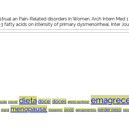
rual an Pain-Related disorders in Women. Arch Intern Med 1
fatty acids on intensity of primary dysmenorrheal. Inter Jou
emagrece
dieta
doce;
doces
sulta
couve;
efeito sanfona;
menopausa;
ovos;
perder peso;
maçã
morango;
pensamentos;
pico