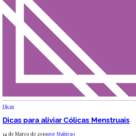
Dicas
Dicas para aliviar Cólicas Menstruais
14 de Março de 2019
por Maiúra
0