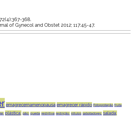
72(4):367-368.
rnal of Gynecol and Obstet 2012; 117:45-47.
r
emagrecernamenopausa
emagrecer rápido
Fotoproteção
fruta
plástica;
salada;
lé;
pão;
queda
restritiva
restrição;
rótulos
sabotadores;