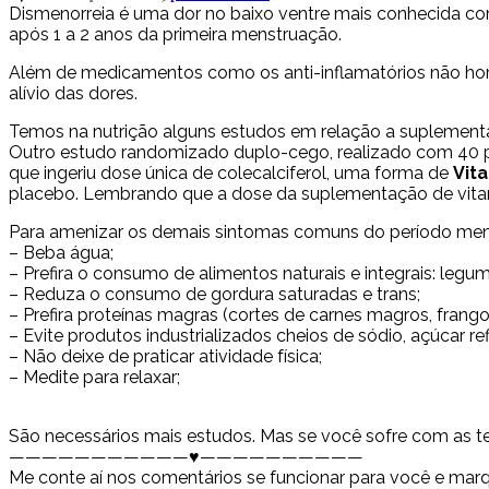
Dismenorreia é uma dor no baixo ventre mais conhecida co
após 1 a 2 anos da primeira menstruação.
Além de medicamentos como os anti-inflamatórios não ho
alívio das dores.
Temos na nutrição alguns estudos em relação a suplement
Outro estudo randomizado duplo-cego, realizado com 40 pac
que ingeriu dose única de colecalciferol, uma forma de
Vit
placebo. Lembrando que a dose da suplementação de vitamin
Para amenizar os demais sintomas comuns do período menstrua
– Beba água;
– Prefira o consumo de alimentos naturais e integrais: legumes
– Reduza o consumo de gordura saturadas e trans;
– Prefira proteínas magras (cortes de carnes magros, frango, 
– Evite produtos industrializados cheios de sódio, açúcar re
– Não deixe de praticar atividade física;
– Medite para relaxar;
São necessários mais estudos. Mas se você sofre com as terrí
———————————♥️——————————
Me conte aí nos comentários se funcionar para você e mar