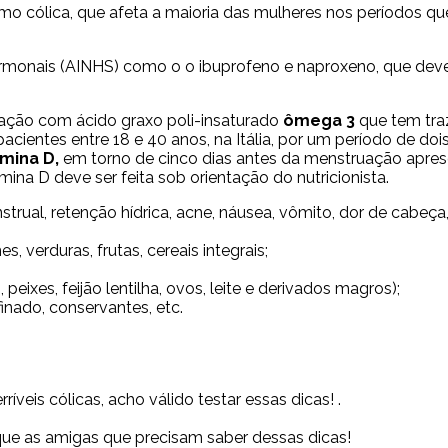
mo cólica, que afeta a maioria das mulheres nos períodos 
rmonais (AINHS) como o o ibuprofeno e naproxeno, que dev
ação com ácido graxo poli-insaturado
ômega 3
que tem traz
ientes entre 18 e 40 anos, na Itália, por um período de doi
amina D,
em torno de cinco dias antes da menstruação apre
a D deve ser feita sob orientação do nutricionista.
l, retenção hídrica, acne, náusea, vômito, dor de cabeça, ins
, verduras, frutas, cereais integrais;
peixes, feijão lentilha, ovos, leite e derivados magros);
finado, conservantes, etc.
veis cólicas, acho válido testar essas dicas! .
que as amigas que precisam saber dessas dicas!