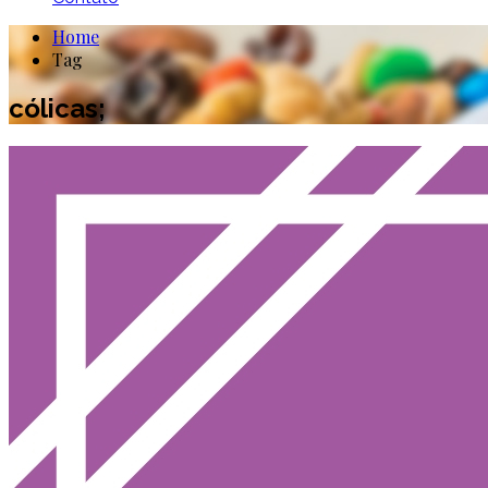
Home
Tag
cólicas;