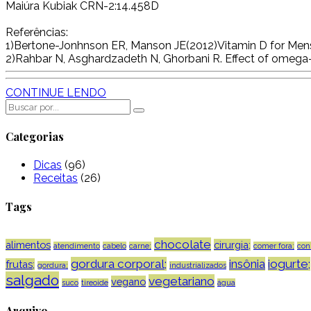
Maiúra Kubiak CRN-2:14.458D
Referências:
1)Bertone-Jonhnson ER, Manson JE(2012)Vitamin D for Menst
2)Rahbar N, Asghardzadeth N, Ghorbani R. Effect of omega-3 
CONTINUE LENDO
Categorias
Dicas
(96)
Receitas
(26)
Tags
chocolate
alimentos
cirurgia;
atendimento
cabelo
carne;
comer fora;
con
gordura corporal;
insônia
iogurte;
frutas;
gordura;
industrializados
salgado
vegetariano
vegano
suco
tireoide
água
Arquivo