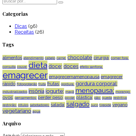
Categorias
Dicas
(96)
Receitas
(26)
Tags
chocolate
alimentos
cirurgia;
atendimento
cabelo
carne;
comer fora;
dieta
doce;
doces
consulta
couve;
efeito sanfona;
emagrecer
emagrecernamenopausa
emagrecer
gordura corporal;
rápido
frutas;
Fotoproteção
fruta
gordura;
menopausa;
insônia
iogurte;
industrializados
maçã
morango;
ovos;
perder peso;
plástica;
pensamentos;
picolé;
pão;
queda
restritiva
salgado
salada;
vegano
restrição;
rótulos
sabotadores;
suco
tireoide
vegetariano
água
Arquivo
Arquivo