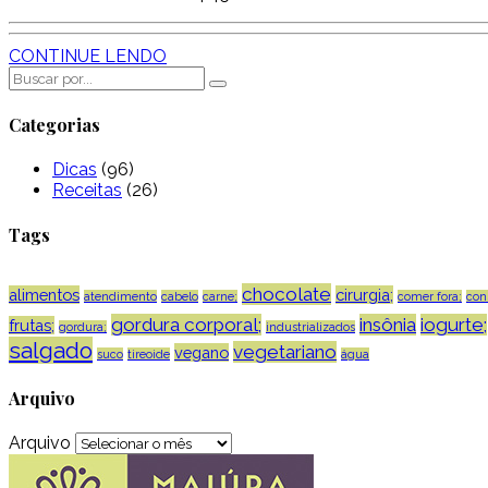
CONTINUE LENDO
Categorias
Dicas
(96)
Receitas
(26)
Tags
chocolate
alimentos
cirurgia;
atendimento
cabelo
carne;
comer fora;
con
gordura corporal;
insônia
iogurte;
frutas;
gordura;
industrializados
salgado
vegetariano
vegano
suco
tireoide
água
Arquivo
Arquivo