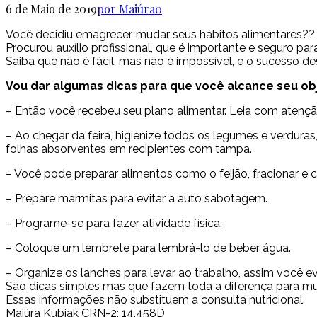
6 de Maio de 2019
por Maiúra
0
Você decidiu emagrecer, mudar seus hábitos alimentares?? 
Procurou auxílio profissional, que é importante e seguro pa
Saiba que não é fácil, mas não é impossível, e o sucesso 
Vou dar algumas dicas para que você alcance seu obj
– Então você recebeu seu plano alimentar. Leia com atençã
– Ao chegar da feira, higienize todos os legumes e verduras
folhas absorventes em recipientes com tampa.
– Você pode preparar alimentos como o feijão, fracionar e 
– Prepare marmitas para evitar a auto sabotagem.
– Programe-se para fazer atividade física.
– Coloque um lembrete para lembrá-lo de beber água.
– Organize os lanches para levar ao trabalho, assim você 
São dicas simples mas que fazem toda a diferença para m
Essas informações não substituem a consulta nutricional.
Maiúra Kubiak CRN-2: 14.458D