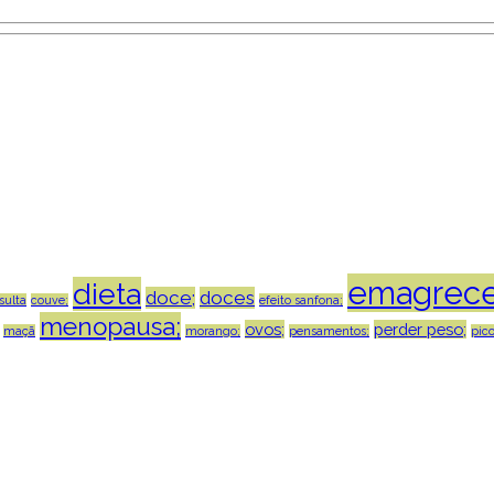
emagrece
dieta
doce;
doces
sulta
couve;
efeito sanfona;
menopausa;
ovos;
perder peso;
maçã
morango;
pensamentos;
pico