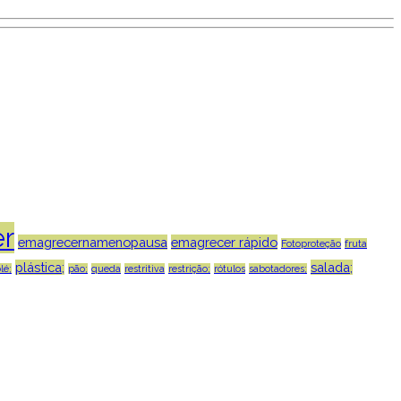
r
emagrecernamenopausa
emagrecer rápido
Fotoproteção
fruta
plástica;
salada;
lé;
pão;
queda
restritiva
restrição;
rótulos
sabotadores;