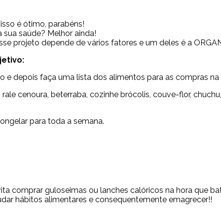
isso é ótimo, parabéns!
ra sua saúde? Melhor ainda!
desse projeto depende de vários fatores e um deles é a ORG
etivo:
o e depois faça uma lista dos alimentos para as compras na 
, rale cenoura, beterraba, cozinhe brócolis, couve-flor, chuc
congelar para toda a semana.
evita comprar guloseimas ou lanches calóricos na hora que b
udar hábitos alimentares e consequentemente emagrecer!!