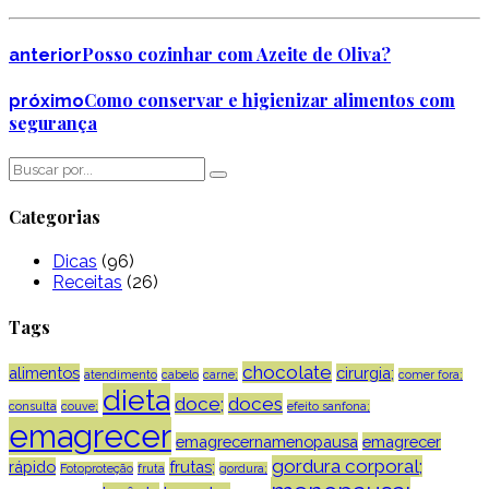
Posso cozinhar com Azeite de Oliva?
anterior
Como conservar e higienizar alimentos com
próximo
segurança
Categorias
Dicas
(96)
Receitas
(26)
Tags
chocolate
alimentos
cirurgia;
atendimento
cabelo
carne;
comer fora;
dieta
doce;
doces
consulta
couve;
efeito sanfona;
emagrecer
emagrecernamenopausa
emagrecer
gordura corporal;
rápido
frutas;
Fotoproteção
fruta
gordura;