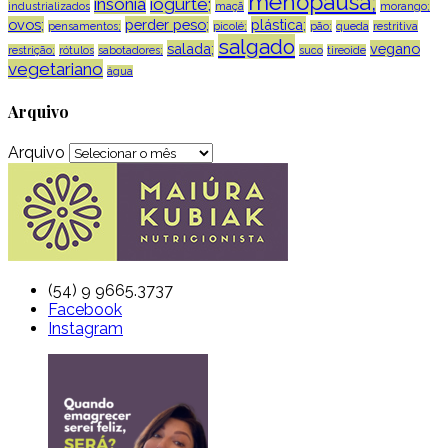
menopausa;
insônia
iogurte;
industrializados
maçã
morango;
ovos;
perder peso;
plástica;
pensamentos;
picolé;
pão;
queda
restritiva
salgado
salada;
vegano
restrição;
rótulos
sabotadores;
suco
tireoide
vegetariano
água
Arquivo
Arquivo
(54) 9 9665.3737
Facebook
Instagram