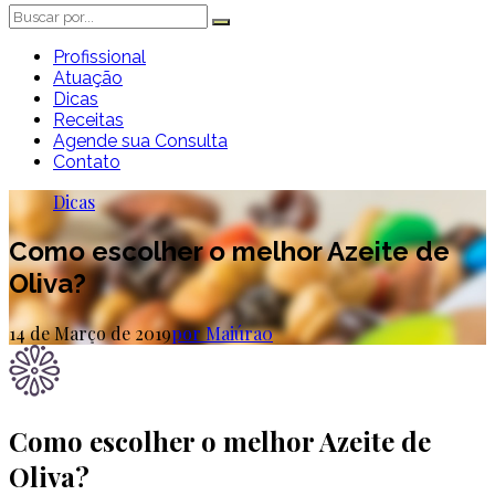
Profissional
Atuação
Dicas
Receitas
Agende sua Consulta
Contato
Dicas
Como escolher o melhor Azeite de
Oliva?
14 de Março de 2019
por Maiúra
0
Como escolher o melhor Azeite de
Oliva?