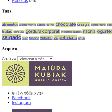
Receitas
(26)
Tags
chocolate
alimentos
cirurgia;
atendimento
cabelo
carne;
comer fora;
con
gordura corporal;
insônia
iogurte;
frutas;
gordura;
industrializados
salgado
vegetariano
vegano
suco
tireoide
água
Arquivo
Arquivo
(54) 9 9665.3737
Facebook
Instagram