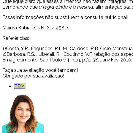
Que fique claro que esses alimentos não fazem milagres, 
Lembrando que
a regra ainda é a mesma
, alimentação saud
Essas informações não substituem a consulta nutricional!
Maiúra Kubiak CRN-2:14.458D
Referências:
1)Costa, Y.R.; Fagundes, R.L.M.; Cardoso, R.B. Ciclo Menstru
2)Barbosa, R.S. , Liberali, R. , Coutinho, V.F. relação dos a
Emagrecimento, São Paulo v.4, n.19, p.31-38, Jan/Fev. 2010
Faça sua avaliação você também!
Obrigado por sua avaliação!
TPM;