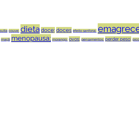
emagrece
dieta
doce;
doces
sulta
couve;
efeito sanfona;
menopausa;
ovos;
perder peso;
maçã
morango;
pensamentos;
pico