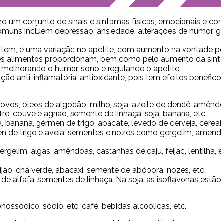
 um conjunto de sinais e sintomas físicos, emocionais e co
omuns incluem depressão, ansiedade, alterações de humor, ga
m, é uma variação no apetite, com aumento na vontade por
esses alimentos proporcionam, bem como pelo aumento da sínt
, melhorando o humor, sono e regulando o apetite.
ão anti-inflamatória, antioxidante, pois tem efeitos benéfic
ovos, óleos de algodão, milho, soja, azeite de dendê, amên
e, couve e agrião, semente de linhaça, soja, banana, etc.
ia, banana, gérmen de trigo, abacate, levedo de cerveja, cere
de trigo e aveia; sementes e nozes como gergelim, amendoim, 
ergelim, algas, amêndoas, castanhas de caju, feijão, lentilha, e
ijão, chá verde, abacaxi, semente de abóbora, nozes, etc.
 de alfafa, sementes de linhaça. Na soja, as isoflavonas est
ssódico, sódio, etc, café, bebidas alcoólicas, etc.