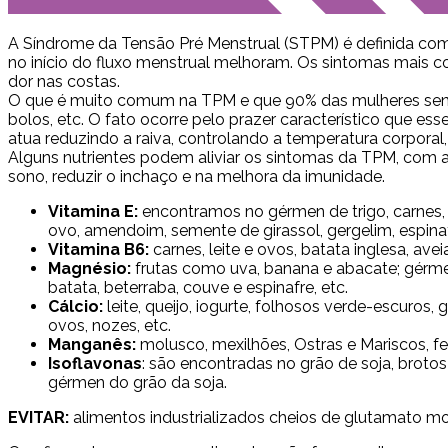
A Síndrome da Tensão Pré Menstrual (STPM) é definida como
no início do fluxo menstrual melhoram. Os sintomas mais c
dor nas costas.
O que é muito comum na TPM e que 90% das mulheres sente
bolos, etc. O fato ocorre pelo prazer característico que 
atua reduzindo a raiva, controlando a temperatura corporal
Alguns nutrientes podem aliviar os sintomas da TPM, com aç
sono, reduzir o inchaço e na melhora da imunidade.
Vitamina E:
encontramos no gérmen de trigo, carnes, 
ovo, amendoim, semente de girassol, gergelim, espinafr
Vitamina B6:
carnes, leite e ovos, batata inglesa, ave
Magnésio:
frutas como uva, banana e abacate; gérmen 
batata, beterraba, couve e espinafre, etc.
Cálcio:
leite, queijo, iogurte, folhosos verde-escuros, g
ovos, nozes, etc.
Manganês:
molusco, mexilhões, Ostras e Mariscos, fe
Isoflavonas
: são encontradas no grão de soja, brotos
gérmen do grão da soja.
EVITAR:
alimentos industrializados cheios de glutamato mono