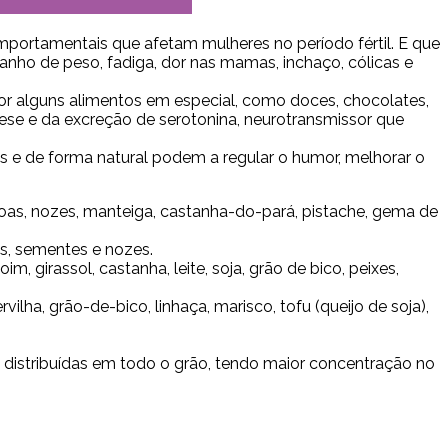
mportamentais que afetam mulheres no período fértil. E que
nho de peso, fadiga, dor nas mamas, inchaço, cólicas e
 alguns alimentos em especial, como doces, chocolates,
ese e da excreção de serotonina, neurotransmissor que
os e de forma natural podem a regular o humor, melhorar o
doas, nozes, manteiga, castanha-do-pará, pistache, gema de
ais, sementes e nozes.
girassol, castanha, leite, soja, grão de bico, peixes,
rvilha, grão-de-bico, linhaça, marisco, tofu (queijo de soja),
ão distribuídas em todo o grão, tendo maior concentração no