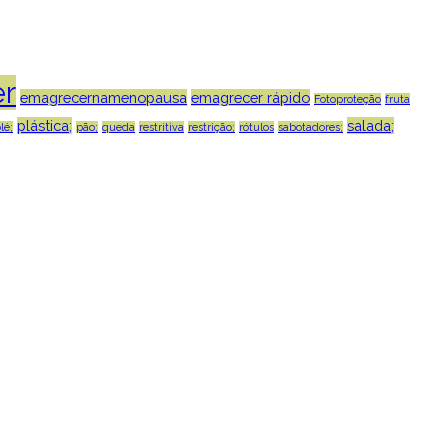
r
emagrecernamenopausa
emagrecer rápido
Fotoproteção
fruta
plástica;
salada;
lé;
pão;
queda
restritiva
restrição;
rótulos
sabotadores;