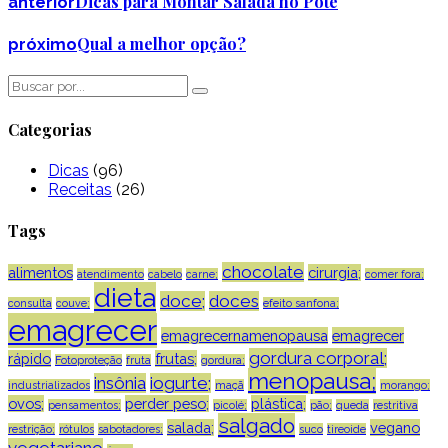
Dicas para Montar Salada no Pote
anterior
Qual a melhor opção?
próximo
Categorias
Dicas
(96)
Receitas
(26)
Tags
chocolate
alimentos
cirurgia;
atendimento
cabelo
carne;
comer fora;
dieta
doce;
doces
consulta
couve;
efeito sanfona;
emagrecer
emagrecernamenopausa
emagrecer
gordura corporal;
rápido
frutas;
Fotoproteção
fruta
gordura;
menopausa;
insônia
iogurte;
industrializados
maçã
morango;
ovos;
perder peso;
plástica;
pensamentos;
picolé;
pão;
queda
restritiva
salgado
salada;
vegano
restrição;
rótulos
sabotadores;
suco
tireoide