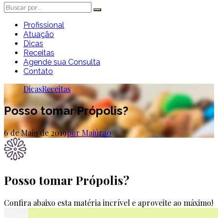
Profissional
Atuação
Dicas
Receitas
Agende sua Consulta
Contato
Dicas
Receitas
Posso tomar Própolis?
6 de Maio de 2019
por Maiúra
0
Posso tomar Própolis?
Confira abaixo esta matéria incrível e aproveite ao máximo!