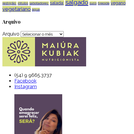
salgado
salada;
vegano
restrição;
rótulos
sabotadores;
suco
tireoide
vegetariano
água
Arquivo
Arquivo
(54) 9 9665.3737
Facebook
Instagram