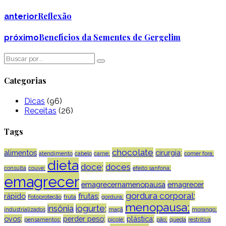
Reflexão
anterior
Benefícios da Sementes de Gergelim
próximo
Categorias
Dicas
(96)
Receitas
(26)
Tags
chocolate
alimentos
cirurgia;
atendimento
cabelo
carne;
comer fora;
dieta
doce;
doces
consulta
couve;
efeito sanfona;
emagrecer
emagrecernamenopausa
emagrecer
gordura corporal;
rápido
frutas;
Fotoproteção
fruta
gordura;
menopausa;
insônia
iogurte;
industrializados
maçã
morango;
ovos;
perder peso;
plástica;
pensamentos;
picolé;
pão;
queda
restritiva